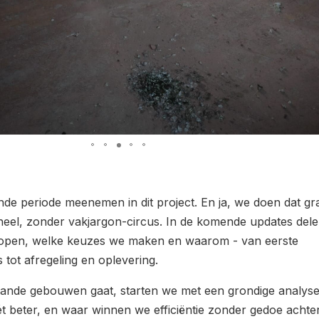
de periode meenemen in dit project. En ja, we doen dat gr
neel, zonder vakjargon-circus. In de komende updates del
open, welke keuzes we maken en waarom - van eerste
tot afregeling en oplevering.
ande gebouwen gaat, starten we met een grondige analyse
ét beter, en waar winnen we efficiëntie zonder gedoe achter