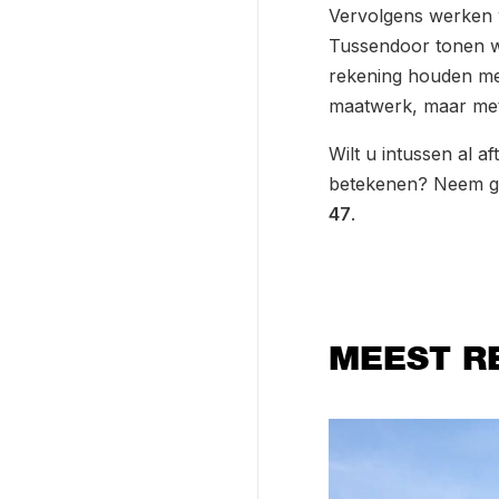
Vervolgens werken we
Tussendoor tonen w
rekening houden met 
maatwerk, maar met 
Wilt u intussen al a
betekenen? Neem ge
47
.
MEEST R