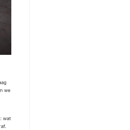
aag
en we
: wat
af.