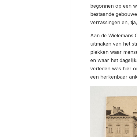
begonnen op een wer
bestaande gebouwen
verrassingen en, tj
Aan de Wielemans Ce
uitmaken van het str
plekken waar mense
en waar het dagelij
verleden was hier o
een herkenbaar ank