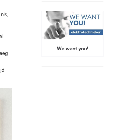
nis,
el
We want you!
reeg
jd