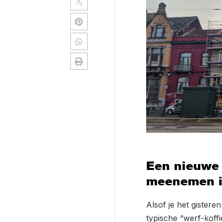
Een nieuwe 
meenemen in
Alsof je het gister
typische “werf-koffie