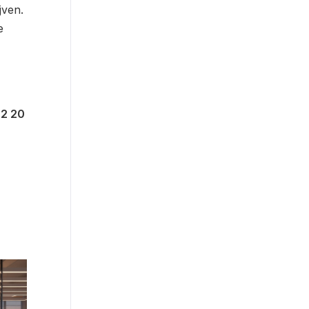
jven.
e
72 20
p