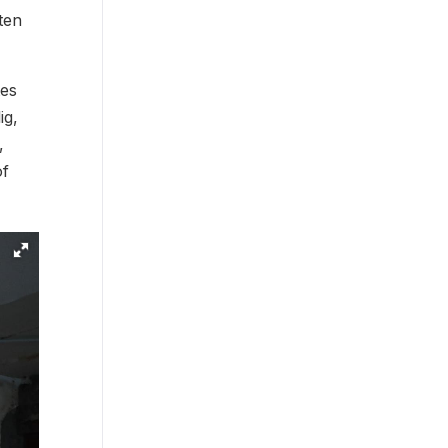
ten
tes
ig,
,
of