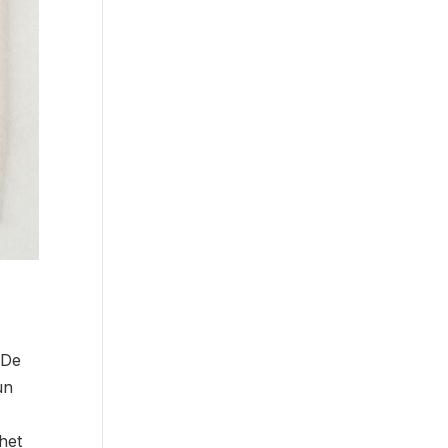
 De
un
het