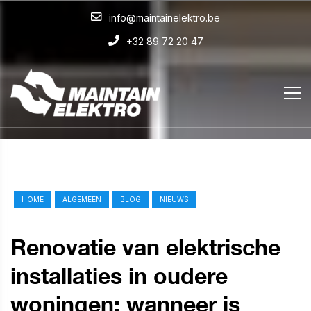
info@maintainelektro.be
+32 89 72 20 47
HOME
ALGEMEEN
BLOG
NIEUWS
Renovatie van elektrische
installaties in oudere
woningen: wanneer is