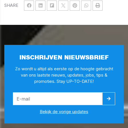
SHARE
INSCHRIJVEN NIEUWSBRIEF
Zo wordt u altijd als eerste op de hoogte gebracht
van ons laatste nieuws, updates, jobs, tips &
promoties. Stay UP-TO-DATE!
Bekijk de vorige updates