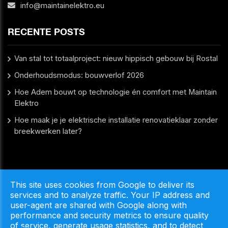
info@maintainelektro.eu
RECENTE POSTS
Van stal tot totaalproject: nieuw hippisch gebouw bij Rostal
Onderhoudsmodus: bouwverlof 2026
Hoe Adem bouwt op technologie én comfort met Maintain
Elektro
Hoe maak je je elektrische installatie renovatieklaar zonder
breekwerken later?
This site uses cookies from Google to deliver its
Copyright © 2026 Maintain Elektro. All Rights Reserved.
services and to analyze traffic. Your IP address and
Privacy & Cookies
|
UP-TO-DATE WebDesign
user-agent are shared with Google along with
performance and security metrics to ensure quality
of service, generate usage statistics, and to detect